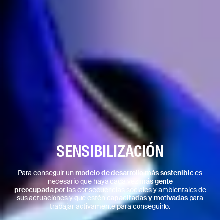
SENSIBILIZACIÓN
Para conseguir un
modelo de desarrollo más sostenible
es
necesario que haya cada vez
más gente
preocupada
por las consecuencias sociales y ambientales de
sus actuaciones y que estén
capacitadas y motivadas
para
trabajar activamente para conseguirlo.